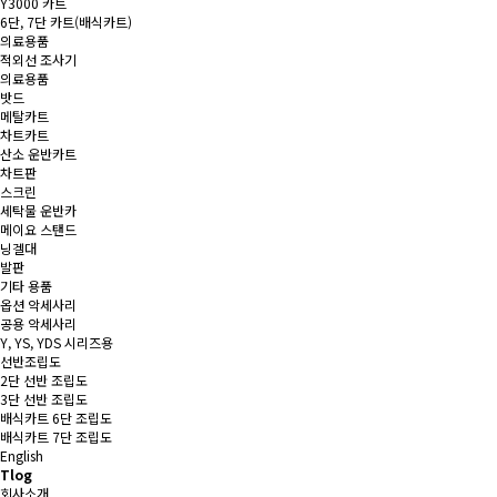
Y3000 카트
6단, 7단 카트(배식카트)
의료용품
적외선 조사기
의료용품
밧드
메탈카트
차트카트
산소 운반카트
차트판
스크린
세탁물 운반카
메이요 스탠드
닝겔대
발판
기타 용품
옵션 악세사리
공용 악세사리
Y, YS, YDS 시리즈용
선반조립도
2단 선반 조립도
3단 선반 조립도
배식카트 6단 조립도
배식카트 7단 조립도
English
Tlog
회사소개