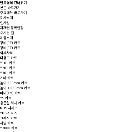
반복영역 건너뛰기
본문 바로가기
주요메뉴 바로가기
회사소개
인사말
지재권 등록현황
오시는 길
제품소개
장비(ET) 카트
장비(ET) 카트
악세사리
다용도 카트
Y101 카트
Y201 카트
Y301 카트
기타 카트
높이 930mm 카트
높이 1,030mm 카트
미니(YM) 카트
YS 카트
응급실 처치 카트
MDS 시리즈
YDS 시리즈
크레시 카트
서빙 카트
Y2000 카트