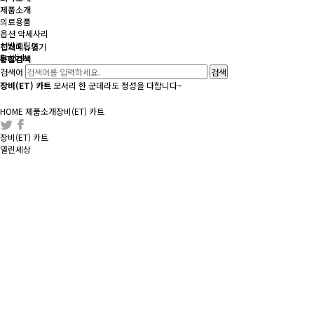
제품소개
의료용품
옵션 악세사리
선반조립도
전체메뉴
열기
English
통합검색
검색어
장비(ET) 카트
모서리 한 군데라도 정성을 다합니다~
HOME
제품소개
장비(ET) 카트
장비(ET) 카트
열린세상