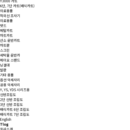
Y3000 카트
6단, 7단 카트(배식카트)
의료용품
적외선 조사기
의료용품
밧드
메탈카트
차트카트
산소 운반카트
차트판
스크린
세탁물 운반카
메이요 스탠드
닝겔대
발판
기타 용품
옵션 악세사리
공용 악세사리
Y, YS, YDS 시리즈용
선반조립도
2단 선반 조립도
3단 선반 조립도
배식카트 6단 조립도
배식카트 7단 조립도
English
Tlog
회사소개