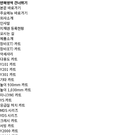
반복영역 건너뛰기
본문 바로가기
주요메뉴 바로가기
회사소개
인사말
지재권 등록현황
오시는 길
제품소개
장비(ET) 카트
장비(ET) 카트
악세사리
다용도 카트
Y101 카트
Y201 카트
Y301 카트
기타 카트
높이 930mm 카트
높이 1,030mm 카트
미니(YM) 카트
YS 카트
응급실 처치 카트
MDS 시리즈
YDS 시리즈
크레시 카트
서빙 카트
Y2000 카트