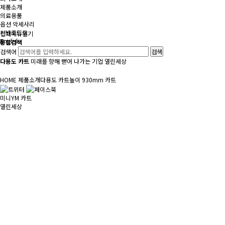
제품소개
의료용품
옵션 악세사리
선반조립도
전체메뉴
열기
English
통합검색
검색어
다용도 카트
미래를 향해 뻗어 나가는 기업 열린세상
HOME
제품소개
다용도 카트
높이 930mm 카트
미니YM 카트
열린세상