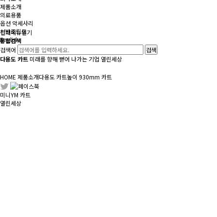
제품소개
의료용품
옵션 악세사리
선반조립도
전체메뉴
열기
English
통합검색
검색어
다용도 카트
미래를 향해 뻗어 나가는 기업 열린세상
HOME
제품소개
다용도 카트
높이 930mm 카트
미니YM 카트
열린세상