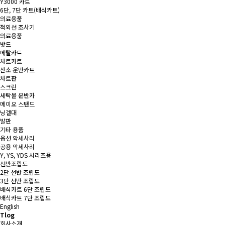
Y3000 카트
6단, 7단 카트(배식카트)
의료용품
적외선 조사기
의료용품
밧드
메탈카트
차트카트
산소 운반카트
차트판
스크린
세탁물 운반카
메이요 스탠드
닝겔대
발판
기타 용품
옵션 악세사리
공용 악세사리
Y, YS, YDS 시리즈용
선반조립도
2단 선반 조립도
3단 선반 조립도
배식카트 6단 조립도
배식카트 7단 조립도
English
Tlog
회사소개