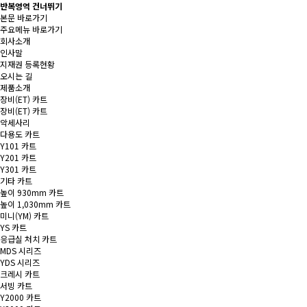
반복영역 건너뛰기
본문 바로가기
주요메뉴 바로가기
회사소개
인사말
지재권 등록현황
오시는 길
제품소개
장비(ET) 카트
장비(ET) 카트
악세사리
다용도 카트
Y101 카트
Y201 카트
Y301 카트
기타 카트
높이 930mm 카트
높이 1,030mm 카트
미니(YM) 카트
YS 카트
응급실 처치 카트
MDS 시리즈
YDS 시리즈
크레시 카트
서빙 카트
Y2000 카트