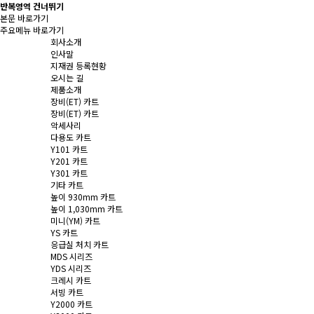
반복영역 건너뛰기
본문 바로가기
주요메뉴 바로가기
회사소개
인사말
지재권 등록현황
오시는 길
제품소개
장비(ET) 카트
장비(ET) 카트
악세사리
다용도 카트
Y101 카트
Y201 카트
Y301 카트
기타 카트
높이 930mm 카트
높이 1,030mm 카트
미니(YM) 카트
YS 카트
응급실 처치 카트
MDS 시리즈
YDS 시리즈
크레시 카트
서빙 카트
Y2000 카트