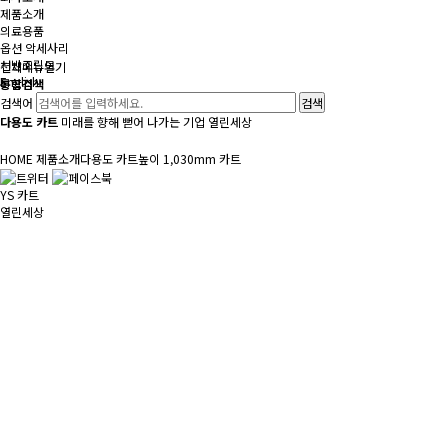
제품소개
의료용품
옵션 악세사리
선반조립도
전체메뉴
열기
English
통합검색
검색어
다용도 카트
미래를 향해 뻗어 나가는 기업 열린세상
HOME
제품소개
다용도 카트
높이 1,030mm 카트
YS 카트
열린세상