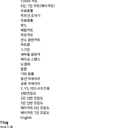
Y3000 카트
6단, 7단 카트(배식카트)
의료용품
적외선 조사기
의료용품
밧드
메탈카트
차트카트
산소 운반카트
차트판
스크린
세탁물 운반카
메이요 스탠드
닝겔대
발판
기타 용품
옵션 악세사리
공용 악세사리
Y, YS, YDS 시리즈용
선반조립도
2단 선반 조립도
3단 선반 조립도
배식카트 6단 조립도
배식카트 7단 조립도
English
Tlog
회사소개